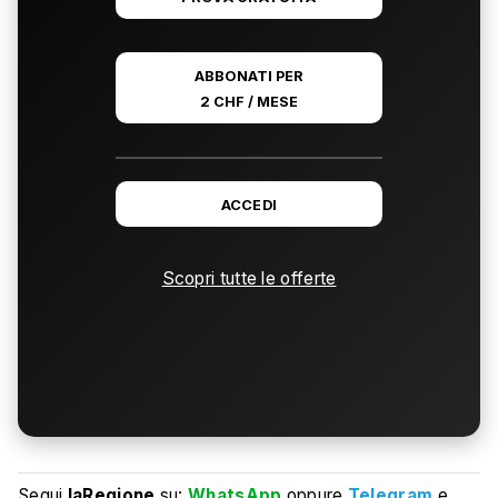
ABBONATI PER
2 CHF / MESE
ACCEDI
Scopri tutte le offerte
Segui
laRegione
su:
WhatsApp
oppure
Telegram
e