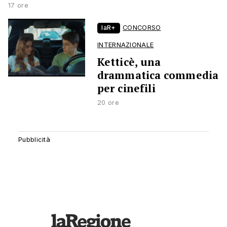
17 ore
laR+
CONCORSO
INTERNAZIONALE
Ketticè, una
drammatica commedia
per cinefili
20 ore