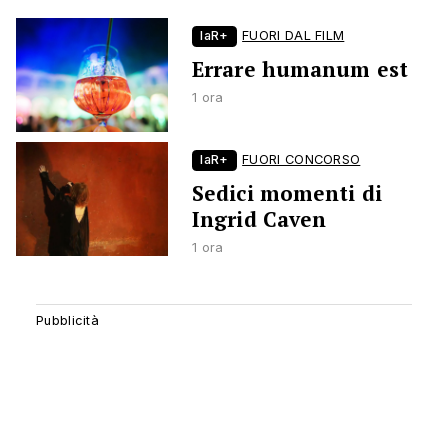
laR+
FUORI DAL FILM
Errare humanum est
1 ora
laR+
FUORI CONCORSO
Sedici momenti di
Ingrid Caven
1 ora