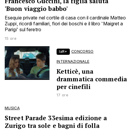
Francesco Guccini, la figlia saluta
'Buon viaggio babbo'
Esequie private nel cortile di casa con il cardinale Matteo
Zuppi, ricordi familiari, fiori dei boschi e il libro 'Maigret a
Parigi' sul feretro
15 ore
laR+
CONCORSO
INTERNAZIONALE
Ketticè, una
drammatica commedia
per cinefili
17 ore
MUSICA
Street Parade 33esima edizione a
Zurigo tra sole e bagni di folla